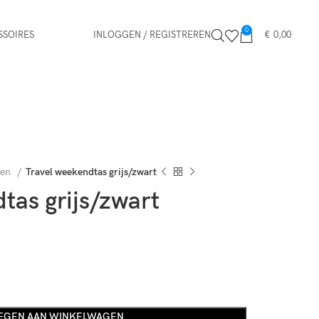
0
SSOIRES
INLOGGEN / REGISTREREN
€
0,00
ren
Travel weekendtas grijs/zwart
tas grijs/zwart
EGEN AAN WINKELWAGEN