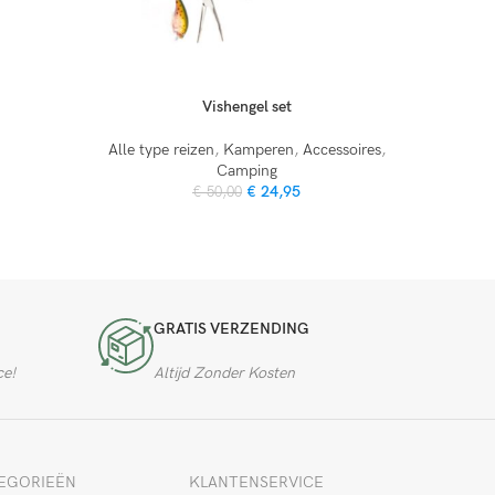
Vishengel set
Alle type reizen
,
Kamperen
,
Accessoires
,
Camping
€
24,95
€
50,00
GRATIS VERZENDING
ce!
Altijd Zonder Kosten
EGORIEËN
KLANTENSERVICE