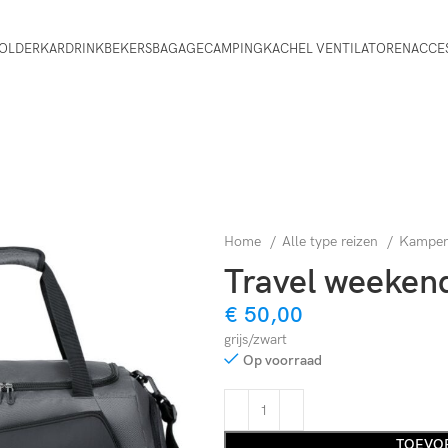
OLDERKAR
DRINKBEKERS
BAGAGE
CAMPING
KACHEL VENTILATOREN
ACCE
Home
Alle type reizen
Kampe
Travel weekend
€
50,00
grijs/zwart
Op voorraad
TOEVO