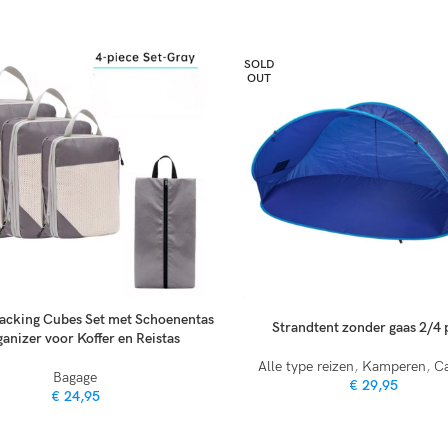
SOLD
OUT
Packing Cubes Set met Schoenentas
Strandtent zonder gaas 2/4 
ganizer voor Koffer en Reistas
Alle type reizen
,
Kamperen
,
C
Bagage
€
29,95
€
24,95