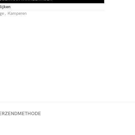
lijken
ge
,
Kamperen
ERZENDMETHODE