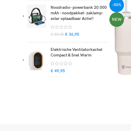
-50%
Noodradio- powerbank 20.000
mAh - noodpakket- zaklamp-
solar oplaadbaar Actie!!
NEW
€
36,95
€
59,95
Elektrische Ventilatorkachel
Compact & Snel Warm
€
49,95