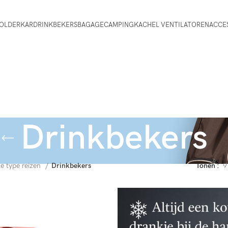
OLDERKAR
DRINKBEKERS
BAGAGE
CAMPING
KACHEL VENTILATOREN
ACCE
Drinkbekers
le type reizen
Drinkbekers
Tonen
9