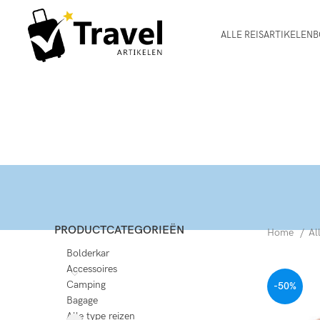
ALLE REISARTIKELEN
B
PRODUCTCATEGORIEËN
Home
Al
Bolderkar
Accessoires
Camping
-50%
Bagage
Alle type reizen