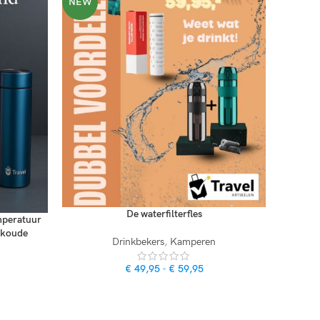
NEW
De waterfilterfles
mperatuur
n koude
Drinkbekers
,
Kamperen
€
49,95
-
€
59,95