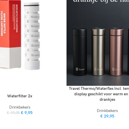
Travel Thermo/Waterfles Incl. te
display geschikt voor warm e
Waterfilter 2x
drankjes
Drinkbekers
Drinkbekers
€
9,95
€
19,95
€
29,95