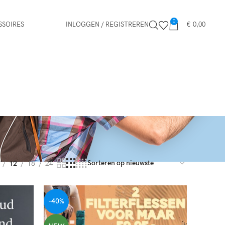
0
SSOIRES
INLOGGEN / REGISTREREN
€
0,00
12
18
24
-40%