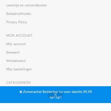
Levertijd en verzendkosten
Betaalmethodes
Privacy Policy
MIJN ACCOUNT
Mijn account
Bewaard
Winkelmand
Mijn bestellingen
CATEGORIEËN
Alle reisartikelen
☀️ Zomeractie! Bolderkar nu voor slechts 39,95
0
op=op!!
Bolderkar
Verlangenlijst
Shop
Mijn account
Cart
Accessoires