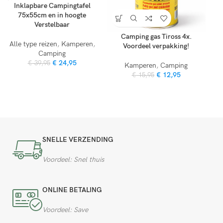
Inklapbare Campingtafel
75x55cm en in hoogte
Verstelbaar
Camping gas Tiross 4x.
Alle type reizen
,
Kamperen
,
Pic
Voordeel verpakking!
Camping
€
24,95
€
39,95
Kamperen
,
Camping
€
12,95
€
15,95
SNELLE VERZENDING
Voordeel: Snel thuis
ONLINE BETALING
Voordeel: Save