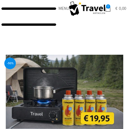
0
MENU
€
0,00
-50%