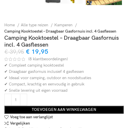
Home
Alle type reizen
Kamperen
Camping Kooktoestel – Draagbaar Gasfornuis incl. 4 Gasflessen
Camping Kooktoestel – Draagbaar Gasfornuis
incl. 4 Gasflessen
€
19,95
€
39,95
(
8
klantbeoordelingen)
✔ Compleet camping kooktoestel
✔ Draagbaar gasfornuis inclusief 4 gasflessen
✔ Ideaal voor camping, outdoor en noodsituaties
✔ Compact, krachtig en eenvoudig in gebruik
✔ Snelle levering uit eigen voorraad
TOEVOEGEN AAN WINKELWAGEN
Voeg toe aan verlanglijst
Vergelijken