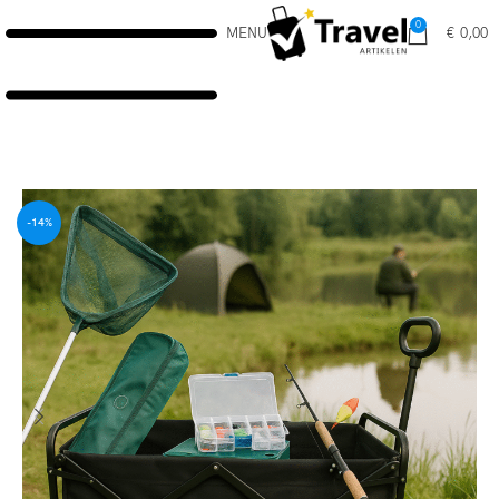
0
MENU
€
0,00
-14%