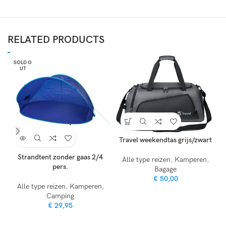
RELATED PRODUCTS
SOLD O
UT
Travel weekendtas grijs/zwart
Strandtent zonder gaas 2/4
T
Alle type reizen
,
Kamperen
,
pers.
Bagage
€
50,00
Alle type reizen
,
Kamperen
,
Camping
€
29,95