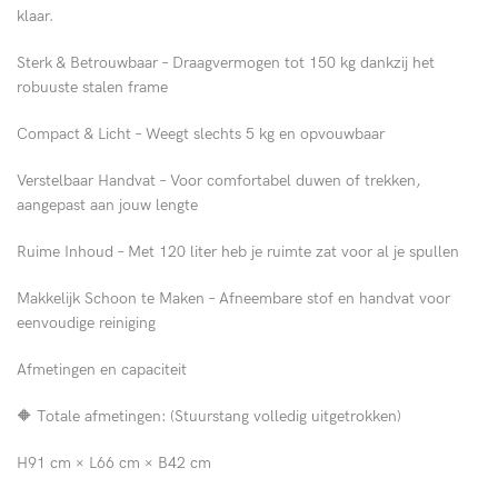
klaar.
Sterk & Betrouwbaar – Draagvermogen tot 150 kg dankzij het
robuuste stalen frame
Compact & Licht – Weegt slechts 5 kg en opvouwbaar
Verstelbaar Handvat – Voor comfortabel duwen of trekken,
aangepast aan jouw lengte
Ruime Inhoud – Met 120 liter heb je ruimte zat voor al je spullen
Makkelijk Schoon te Maken – Afneembare stof en handvat voor
eenvoudige reiniging
Afmetingen en capaciteit
🔶 Totale afmetingen: (Stuurstang volledig uitgetrokken)
H91 cm × L66 cm × B42 cm