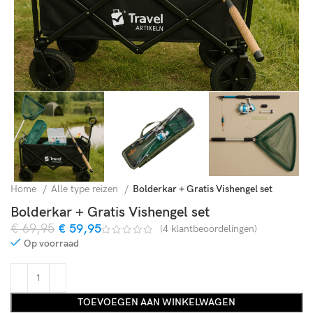
Home
Alle type reizen
Bolderkar + Gratis Vishengel set
Bolderkar + Gratis Vishengel set
€
69,95
€
59,95
(
4
klantbeoordelingen)
Op voorraad
TOEVOEGEN AAN WINKELWAGEN