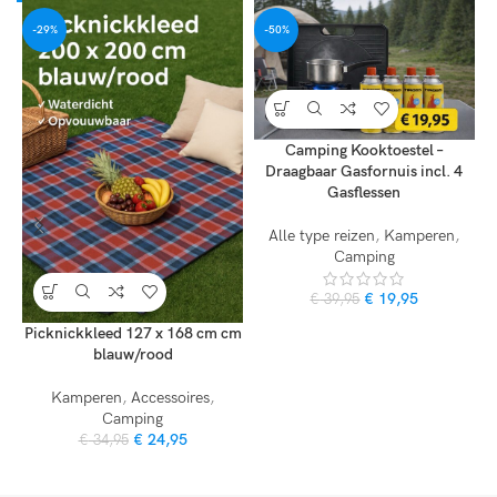
-29%
-50%
Camping Kooktoestel –
Draagbaar Gasfornuis incl. 4
Gasflessen
Alle type reizen
,
Kamperen
,
Camping
€
19,95
€
39,95
Picknickkleed 127 x 168 cm cm
blauw/rood
Kamperen
,
Accessoires
,
Camping
€
24,95
€
34,95