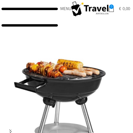
0
MENU
€
0,00