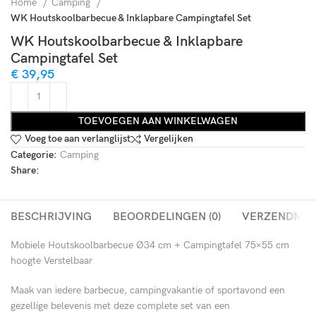
Home
Camping
WK Houtskoolbarbecue & Inklapbare Campingtafel Set
WK Houtskoolbarbecue & Inklapbare
Campingtafel Set
€
39,95
TOEVOEGEN AAN WINKELWAGEN
Voeg toe aan verlanglijst
Vergelijken
Categorie:
Camping
Share:
BESCHRIJVING
BEOORDELINGEN (0)
VERZENDME
Mobiele Houtskoolbarbecue Ø34 cm + Campingtafel 75×55 cm
hoogte Verstelbaar
Maak van iedere barbecue, campingvakantie of sportavond een
gezellige belevenis met deze complete set van een