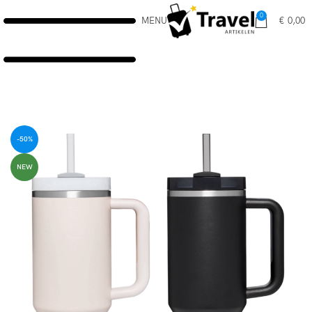
0
MENU
€
0,00
-50%
NEW