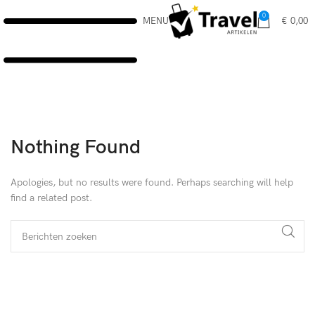
0
MENU
€
0,00
Nothing Found
Apologies, but no results were found. Perhaps searching will help
find a related post.