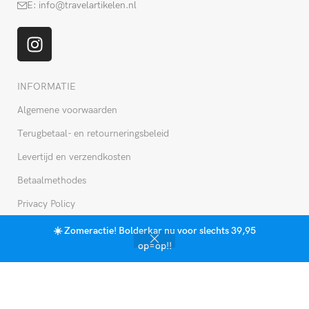
E: info@travelartikelen.nl
INFORMATIE
Algemene voorwaarden
Terugbetaal- en retourneringsbeleid
Levertijd en verzendkosten
Betaalmethodes
Privacy Policy
☀️ Zomeractie! Bolderkar nu voor slechts 39,95
0
MIJN ACCOUNT
op=op!!
Shop
Sidebar
Verlangenlijst
Mijn account
Cart
Mijn account
Bewaard